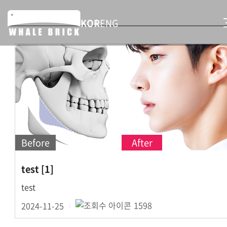
KOR
ENG
Before
After
test
[
1
]
test
2024-11-25
1598