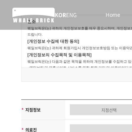
KOR
ENG
Home
간소
웨일브릭은(는) 귀하의 개인정보보호를 매우 중요시하며, 개인정보
드립니다.
[개인정보 수집에 대한 동의]
웨일브릭은(는) 귀하께 회원가입시 개인정보보호방침 또는 이용약관
[개인정보의 수집목적 및 이용목적]
웨일브릭은(는) 다음과 같은 목적을 위하여 개인정보를 수집하고 있
- 웨일브릭 및 제휴사이트 서비스를 위한 회원 가입 및 이용아이디 
- 서비스의 이행(경품 등 우편물 배송 및 예약에 관한 사항)
- 장애처리 및 개별 회원에 대한 개인 맞춤서비스
- 서비스 이용에 대한 통계수집
- 기타, 새로운 서비스 및 정보 안내
단, 이용자의 기본적 인권침해의 우려가 있는 민감한 개인정보는 수
웨일브릭은(는) 상기 범위 내에서 보다 풍부한 서비스를 제공하기 
*
지점정보
[수집하는 개인정보 항목]
웨일브릭은(는) 회원가입, 상담, 서비스 신청 등을 위해 아래와 같
-수집항목: 이름, 생년월일, 성별, 로그인 ID, 비밀번호, 자택 전화번
*
의료진
-개인정보 수집방법: 홈페이지(회원가입, 게시판, 온라인상담, 온라