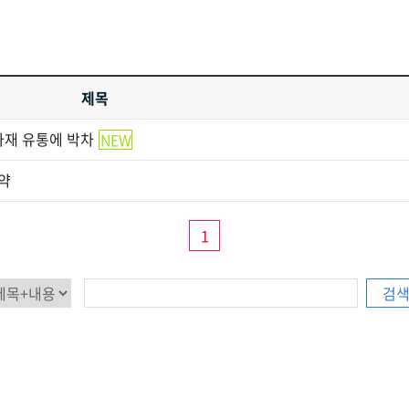
제목
자재 유통에 박차
NEW
계약
1
검